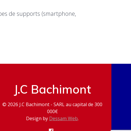
types de supports (smartphone,
J.C Bachimont
© 2026 J.C Bachimont - SARL au capital de 300
000€
Design by
Dessam Web
.