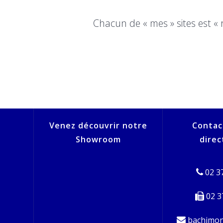
Chacun de « mes » sites est «
Venez découvrir notre
Contac
Showroom
dire
02 37
02 3
bachimon