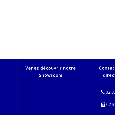
Venez découvrir notre
Contac
Showroom
dire
02 37
02 3