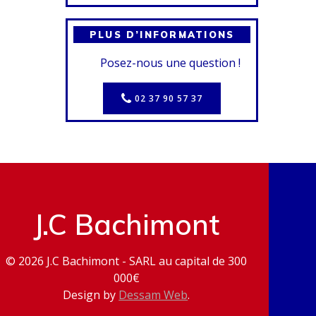
PLUS D’INFORMATIONS
Posez-nous une question !
02 37 90 57 37
J.C Bachimont
© 2026 J.C Bachimont - SARL au capital de 300
000€
Design by
Dessam Web
.